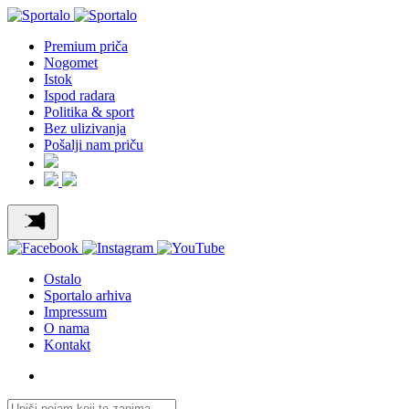
Premium priča
Nogomet
Istok
Ispod radara
Politika & sport
Bez ulizivanja
Pošalji nam priču
Ostalo
Sportalo arhiva
Impressum
O nama
Kontakt