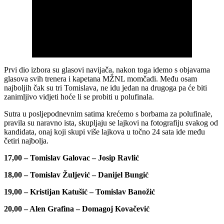
Prvi dio izbora su glasovi navijača, nakon toga idemo s objavama
glasova svih trenera i kapetana MŽNL momčadi. Među osam
najboljih čak su tri Tomislava, ne idu jedan na drugoga pa će biti
zanimljivo vidjeti hoće li se probiti u polufinala.
Sutra u posljepodnevnim satima krećemo s borbama za polufinale,
pravila su naravno ista, skupljaju se lajkovi na fotografiju svakog od
kandidata, onaj koji skupi više lajkova u točno 24 sata ide među
četiri najbolja.
17,00 – Tomislav Galovac – Josip Ravlić
18,00 – Tomislav Žuljević – Danijel Bungić
19,00 – Kristijan Katušić – Tomislav Banožić
20,00 – Alen Grafina – Domagoj Kovačević