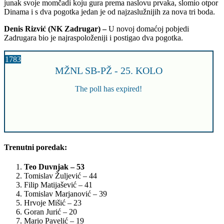
junak svoje momčadi koju gura prema naslovu prvaka, slomio otpor
Dinama i s dva pogotka jedan je od najzaslužnijih za nova tri boda.
Denis Rizvić (NK Zadrugar) –
U novoj domaćoj pobjedi
Zadrugara bio je najraspoloženiji i postigao dva pogotka.
1783
MŽNL SB-PŽ - 25. KOLO
The poll has expired!
Trenutni poredak:
Teo Duvnjak – 53
Tomislav Žuljević – 44
Filip Matijašević – 41
Tomislav Marjanović – 39
Hrvoje Mišić – 23
Goran Jurić – 20
Mario Pavelić – 19