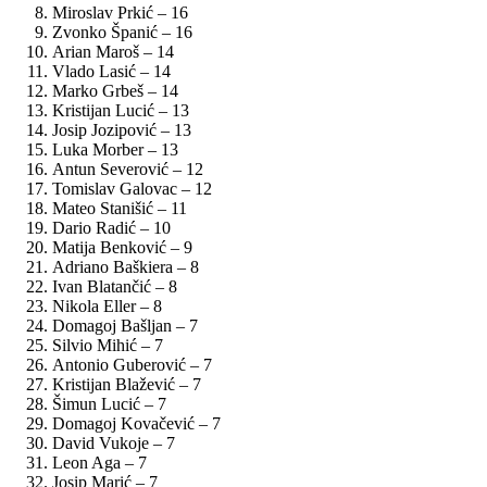
Miroslav Prkić – 16
Zvonko Španić – 16
Arian Maroš – 14
Vlado Lasić – 14
Marko Grbeš – 14
Kristijan Lucić – 13
Josip Jozipović – 13
Luka Morber – 13
Antun Severović – 12
Tomislav Galovac – 12
Mateo Stanišić – 11
Dario Radić – 10
Matija Benković – 9
Adriano Baškiera – 8
Ivan Blatančić – 8
Nikola Eller – 8
Domagoj Bašljan – 7
Silvio Mihić – 7
Antonio Guberović – 7
Kristijan Blažević – 7
Šimun Lucić – 7
Domagoj Kovačević – 7
David Vukoje – 7
Leon Aga – 7
Josip Marić – 7