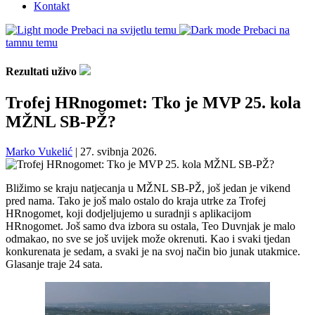
Kontakt
Prebaci na svijetlu temu
Prebaci na
tamnu temu
Rezultati uživo
Trofej HRnogomet: Tko je MVP 25. kola
MŽNL SB-PŽ?
Marko Vukelić
|
27. svibnja 2026.
Bližimo se kraju natjecanja u MŽNL SB-PŽ, još jedan je vikend
pred nama. Tako je još malo ostalo do kraja utrke za Trofej
HRnogomet, koji dodjeljujemo u suradnji s aplikacijom
HRnogomet. Još samo dva izbora su ostala, Teo Duvnjak je malo
odmakao, no sve se još uvijek može okrenuti. Kao i svaki tjedan
konkurenata je sedam, a svaki je na svoj način bio junak utakmice.
Glasanje traje 24 sata.