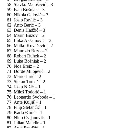
Slavko Matošević – 3
Ivan Bošnjak – 3
Nikola Galović – 3
Josip Ravlić – 3
Anto Barić – 3
Denis Hadžić – 3
Marin Buzov – 2
Luka Akšamović – 2
Matko Kovačević – 2
Maurizio Rezo – 2
Robert Ruhek – 2
Luka Bošnjak – 2
Noa Ereiz – 2
Đorđe Milojević – 2
Mario Jurić – 2
Stefan Tomaš – 2
Josip Nižić – 1
Miloš Todorić – 1
Leonardo Svoboda – 1
Ante Kuljiš – 1
Filip Stefančić – 1
Karlo Đurić – 1
Nino Cvijanović – 1
Julian Mandir – 1
Ante Pandžić – 1