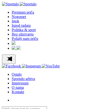
Premium priča
Nogomet
Istok
Ispod radara
Politika & sport
Bez ulizivanja
Pošalji nam priču
Ostalo
Sportalo arhiva
Impressum
O nama
Kontakt