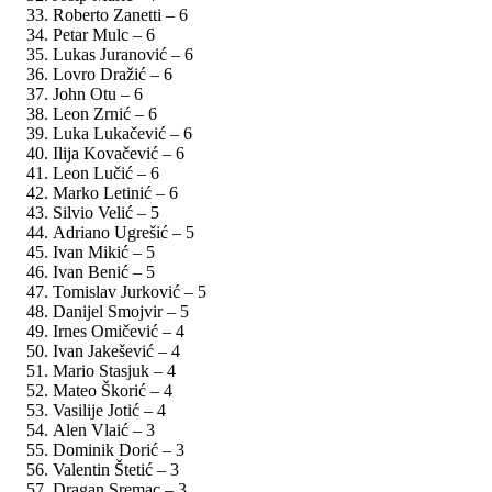
Roberto Zanetti – 6
Petar Mulc – 6
Lukas Juranović – 6
Lovro Dražić – 6
John Otu – 6
Leon Zrnić – 6
Luka Lukačević – 6
Ilija Kovačević – 6
Leon Lučić – 6
Marko Letinić – 6
Silvio Velić – 5
Adriano Ugrešić – 5
Ivan Mikić – 5
Ivan Benić – 5
Tomislav Jurković – 5
Danijel Smojvir – 5
Irnes Omičević – 4
Ivan Jakešević – 4
Mario Stasjuk – 4
Mateo Škorić – 4
Vasilije Jotić – 4
Alen Vlaić – 3
Dominik Dorić – 3
Valentin Štetić – 3
Dragan Sremac – 3