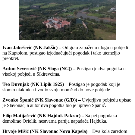
Ivan Jakešević (NK Jakšić) –
Odigrao zapaženu ulogu u pobjedi
na Kaptolom, postigao izjednačujući pogodak i tako utemeljio
preokret.
Antun Severović (NK Sloga (NG)) –
Postigao je dva pogotka u
visokoj pobjedi u Sikirevcima.
Teo Duvnjak (NK Lipik 1925) –
Postigao je pogodak koji je
slomio utakmicu i vodio svoju momčad do nove pobjede.
Zvonko Španić (NK Slavonac (G/D)) –
Uvjerljivu pobjedu upisao
je Slavonac, a autor dva pogotka bio je upravo Španić.
Filip Matijašević (NK Hajduk Pakrac) –
Sa pet pogodaka
demolirao Oriolik, nestvarna partija napadača Hajduka.
Hrvoje Mišić (NK Slavonac Nova Kapela) –
Dva kola zaredom