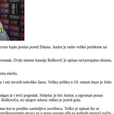
okrvno loptu poslao pored Ditana. Junior je radio velike probleme na
 trenutak. Dvije minute kasnije Bašković je upisao nevjerojatnu obranu,
raznu mrežu.
i oni stvorili nekoliko šansi. Veliku priliku u 10. minuti imao je John
ao je i treći pogodak. Strijelac je bio Junior, a ogroman posao
ed Baškovića, no njegov udarac otišao je pored gola.
tan kut te priuštio zanimljivu završnicu. Teško je opisati što se
a, prošlosezonski prvaci su u novu sezonu ušli na najbolji mogući način