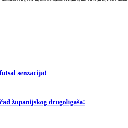
utsal senzacija!
d županijskog drugoligaša!