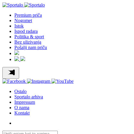
Premium priča
Nogomet
Istok
Ispod radara
Politika & sport
Bez ulizivanja
Pošalji nam priču
Ostalo
Sportalo arhiva
Impressum
O nama
Kontakt