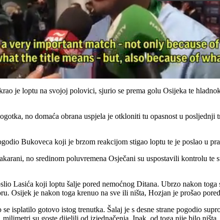
krao je loptu na svojoj polovici, sjurio se prema golu Osijeka te hladn
u pogotka, no domaća obrana uspjela je otkloniti tu opasnost u posljednji
 pogodio Bukoveca koji je brzom reakcijom stigao loptu te je poslao u p
akarani, no sredinom poluvremena Osječani su uspostavili kontrolu te su 
o Lasića koji loptu šalje pored nemoćnog Ditana. Ubrzo nakon toga stig
ioru. Osijek je nakon toga krenuo na sve ili ništa, Hozjan je prošao por
se isplatilo gotovo istog trenutka. Šalaj je s desne strane pogodio supro
milimetri su goste dijelili od izjednačenja. Ipak, od toga nije bilo ništ