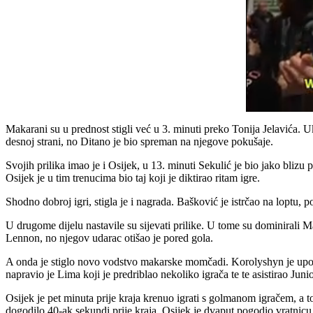
Makarani su u prednost stigli već u 3. minuti preko Tonija Jelavića. U
desnoj strani, no Ditano je bio spreman na njegove pokušaje.
Svojih prilika imao je i Osijek, u 13. minuti Sekulić je bio jako bliz
Osijek je u tim trenucima bio taj koji je diktirao ritam igre.
Shodno dobroj igri, stigla je i nagrada. Bašković je istrčao na loptu,
U drugome dijelu nastavile su sijevati prilike. U tome su dominirali M
Lennon, no njegov udarac otišao je pored gola.
A onda je stiglo novo vodstvo makarske momčadi. Korolyshyn je uposli
napravio je Lima koji je predriblao nekoliko igrača te te asistirao Jun
Osijek je pet minuta prije kraja krenuo igrati s golmanom igračem, a to 
dogodilo 40-ak sekundi prije kraja. Osijek je dvaput pogodio vratnicu, 