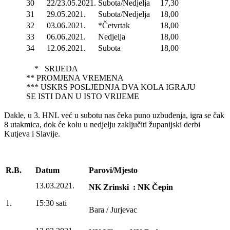
30
22/23.05.2021.
Subota/Nedjelja
17,30
31
29.05.2021.
Subota/Nedjelja
18,00
32
03.06.2021.
*Četvrtak
18,00
33
06.06.2021.
Nedjelja
18,00
34
12.06.2021.
Subota
18,00
* SRIJEDA
** PROMJENA VREMENA
*** USKRS POSLJEDNJA DVA KOLA IGRAJU
SE ISTI DAN U ISTO VRIJEME
Dakle, u 3. HNL već u subotu nas čeka puno uzbuđenja, igra se čak
8 utakmica, dok će kolu u nedjelju zaključiti županijski derbi
Kutjeva i Slavije.
R.B.
Datum
Parovi/Mjesto
13.03.2021.
NK Zrinski : NK Čepin
1.
15:30 sati
Bara / Jurjevac