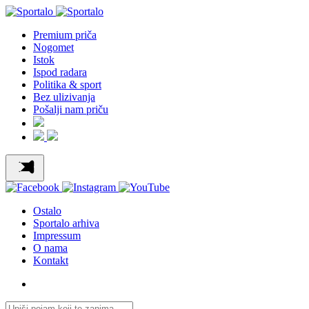
Premium priča
Nogomet
Istok
Ispod radara
Politika & sport
Bez ulizivanja
Pošalji nam priču
Ostalo
Sportalo arhiva
Impressum
O nama
Kontakt