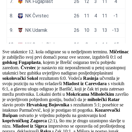
Sve utakmice 12. kola odigrane su u nedjeljnom terminu.
Mičetinac
je zabilježio svoj prvi domaći poraz ove sezone, izgubivši 0:1 od
golskog Fugaplasta
, kojem je Brešić osigurao treću pobjedu
zaredom.
Čvrstec
je nastavio niz neporaženosti u petoj uzastopnoj
utakmici bez gubitka uvjerljivo nadigrao posljednjeplasirani
sokolovački Sokol
rezultatom 6:0. Vodeća
Rasinja
učvrstila je
svoju poziciju na vrhu svladavši
Mladost iz Carevdara
s visokih
6:1, a glavnu ulogu odigrao je Barišić, koji je čak tri puta zatresao
mrežu protivnika. Lokalni derbi u
Mokricama Miholečkim
završio
je uvjerljivom pobjedom gostiju, budući da je
miholečki Ratar
slavio protiv
Hrvatskog Bojovnika
s rezultatom 5:1; posebice se
istaknuo Parmačević, koji je postigao tri pogotka.
Kozarevački
Bušpan
ostvario je vrijednu pobjedu na gostovanju kod
koprivničkog Zagorca
(2:1), što mu je drugo uzastopno slavlje u
nizu.
Mladost iz Sigeca
impresivno se oporavila od prošlotjednog
poraza, deklasiravši
Reku
s čak 10:1, a Mišura je postao junak