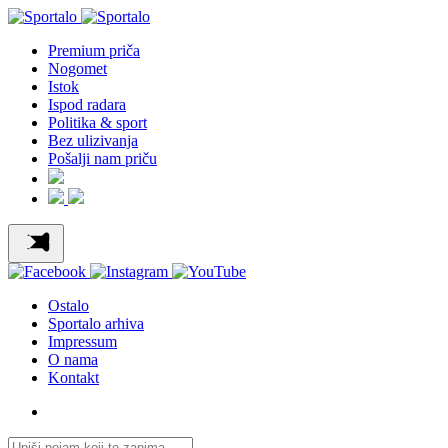
Premium priča
Nogomet
Istok
Ispod radara
Politika & sport
Bez ulizivanja
Pošalji nam priču
Ostalo
Sportalo arhiva
Impressum
O nama
Kontakt