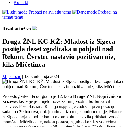
Kontakt
Prebaci na svijetlu temu
Prebaci na
tamnu temu
Rezultati uživo
Druga ŽNL KC-KŽ: Mladost iz Sigeca
postigla deset zgoditaka u pobjedi nad
Rekom, Čvrstec nastavio pozitivan niz,
kiks Mičetinca
Mijo Jozić
|
13. studenoga 2024.
Proteklog vikenda odigrano je 12. kolo
Druge ŽNL Koprivničko-
križevačke
, koje je unijelo nove zanimljivosti u borbu za vrh
ljestvice. Prvoplasirana Rasinja uspjela je zadržati prvu poziciju i
sada ima 29 bodova, dok je odmah iza nje, s bodom manje, Mladost
iz Sigeca koja je pobjedom u ovom kolu nastavila pritiskati vodeću
momčad. Mičetinac je, nakon poraza, izgubio korak s vodećima i
nalazi se na trećem mjestu s 25 osvojenih bodova. Na dnu ljestvice