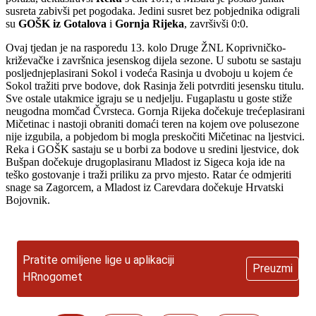
susreta zabivši pet pogodaka. Jedini susret bez pobjednika odigrali
su
GOŠK iz Gotalova
i
Gornja Rijeka
, završivši 0:0.
Ovaj tjedan je na rasporedu 13. kolo Druge ŽNL Koprivničko-
križevačke i završnica jesenskog dijela sezone. U subotu se sastaju
posljednjeplasirani Sokol i vodeća Rasinja u dvoboju u kojem će
Sokol tražiti prve bodove, dok Rasinja želi potvrditi jesensku titulu.
Sve ostale utakmice igraju se u nedjelju. Fugaplastu u goste stiže
neugodna momčad Čvrsteca. Gornja Rijeka dočekuje trećeplasirani
Mičetinac i nastoji obraniti domaći teren na kojem ove polusezone
nije izgubila, a pobjedom bi mogla preskočiti Mičetinac na ljestvici.
Reka i GOŠK sastaju se u borbi za bodove u sredini ljestvice, dok
Bušpan dočekuje drugoplasiranu Mladost iz Sigeca koja ide na
teško gostovanje i traži priliku za prvo mjesto. Ratar će odmjeriti
snage sa Zagorcem, a Mladost iz Carevdara dočekuje Hrvatski
Bojovnik.