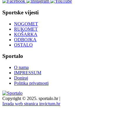
Sportske vijesti
NOGOMET
RUKOMET
KOŠARKA
ODBOJKA
OSTALO
Sportalo
O nama
IMPRESSUM
Doniraj
Politika privatnosti
Copyright © 2025. sportalo.hr
|
Izrada web stranica invictum.hr